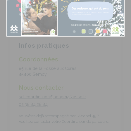
Infos pratiques
Coordonnées
85 rue de la Fosse aux Curés
45400 Semoy
Nous contacter
sd-coordination@adapei45.asso.fr
02.38.84.28.84
Vous êtes déjà accompagné par l’Adapei 45 ?
Veuillez contacter votre Coordinateur de parcours.