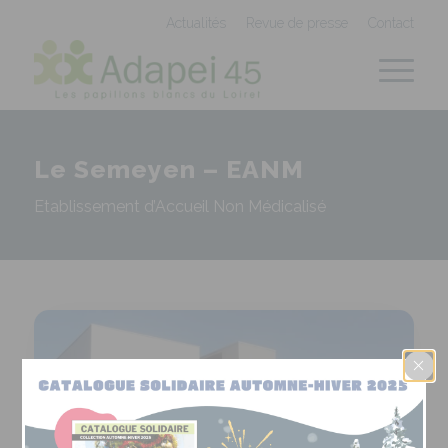
Panneau de gestion des cookies
Actualités
Revue de presse
Contact
Le Semeyen – EANM
Etablissement d’Accueil Non Médicalisé