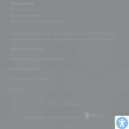
Siège social
02 38 65 49 90
69, rue de Verdun
45400 FLEURY LES AUBRAIS
L’Adapei 45 est une association de parents et amis qui milite en
faveur des personnes en situation de handicap et leur famille.
Mentions légales
Politique de confidentialité
Revue de presse
Gestion des cookies
Contact
© 2023 ADAPEI 45
CRÉATION DE SITE INTERNET PAR