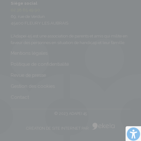
Siège social
02 38 65 49 90
69, rue de Verdun
45400 FLEURY LES AUBRAIS
L’Adapei 45 est une association de parents et amis qui milite en
faveur des personnes en situation de handicap et leur famille.
Mentions légales
Politique de confidentialité
Revue de presse
Gestion des cookies
Contact
© 2023 ADAPEI 45
CRÉATION DE SITE INTERNET PAR