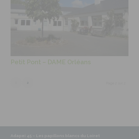
Petit Pont – DAME Orléans
1
2
Page 2 sur 2
Adapei 45 –
Les papillons blancs du Loiret