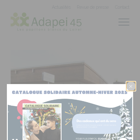
Panneau de gestion des cookies
Actualités
Revue de presse
Contact
André Neulat – DAME Montargis