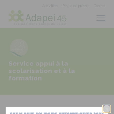
Panneau de gestion des cookies
Actualités
Revue de presse
Contact
Service appui à la
scolarisation et à la
formation