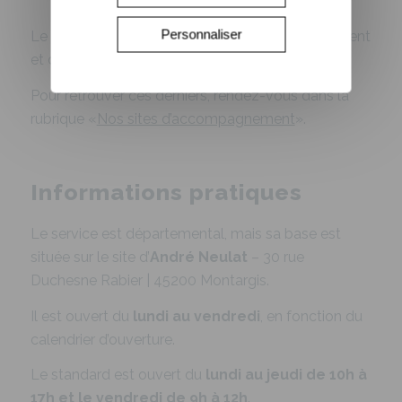
Personnaliser
Le service intervient sur l’ensemble du département
et de nos sites.
Pour retrouver ces derniers, rendez-vous dans la
rubrique «
Nos sites d’accompagnement
».
Informations pratiques
Le service est départemental, mais sa base est
située sur le site d’
André Neulat
– 30 rue
Duchesne Rabier | 45200 Montargis.
Il est ouvert du
lundi au vendredi
, en fonction du
calendrier d’ouverture.
Le standard est ouvert du
lundi au jeudi de 10h à
17h et le vendredi de 9h à 12h
.