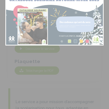
Contact
Directrice du service
Mme Sonia BRU
sd-scolarisation-formation@adapei
45.asso.fr
02.38.85.73.20
En vidéo
Découvrir le service
Plaquette
Télécharger le PDF
Le service a pour mission d’accompagner
la scolarisation pour tous, adaptée en