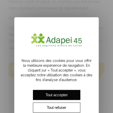
Dans le Loiret, l’Adapei 45 mobilise ses bénévoles
dans plusieurs communes du département.
Retrouvez nos points de vente à :
Sully-sur-Loire, Saint-Aignan-le-Jaillard, Gien, Saint-
Père-sur-Loire, Briare, Châtillon-Coligny, Lorris,
Bonnée, Châteauneuf-sur-Loire, Tigy et Poilly-Lez-
Gien.
Nous utilisons des cookies pour vous offrir
la meilleure expérience de navigation. En
cliquant sur « Tout accepter », vous
acceptez notre utilisation des cookies à des
fins d'analyse d'audience.
Tout accepter
Tout refuser