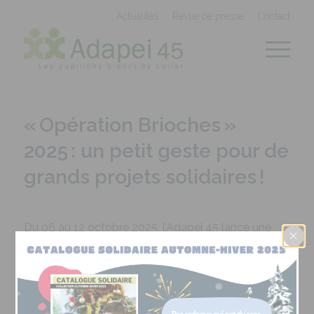
Panneau de gestion des cookies
Actualités
Revue de presse
Contact
« Opération Brioches »
2025 : un petit geste pour de
grands projets solidaires !
Du 06 au 12 octobre 2025, l’Adapei 45 lance une
nouvelle édition de sa traditionnelle
«
Opération
Brioches
»
, une action solidaire en faveur des
1 450
personnes accompagnées
dans nos
sites
et
services à travers le Loiret.