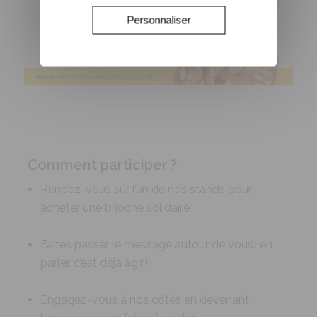
Personnaliser
Comment participer ?
Rendez-vous sur l’un de nos stands pour
acheter une brioche solidaire
Faites passer le message autour de vous : en
parler, c’est déjà agir !
Engagez-vous à nos côtés en devenant