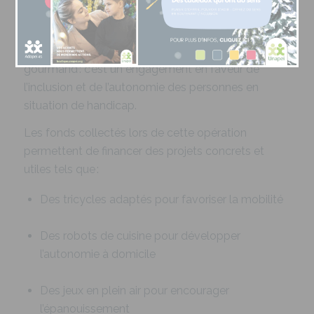
Un geste simple, un impact durable.
Acheter une brioche, c’est bien plus qu’un acte
gourmand : c’est un engagement en faveur de
l’inclusion et de l’autonomie des personnes en
situation de handicap.
Les fonds collectés lors de cette opération
permettent de financer des projets concrets et
utiles tels que :
Des tricycles adaptés pour favoriser la mobilité
Des robots de cuisine pour développer
l’autonomie à domicile
Des jeux en plein air pour encourager
l’épanouissement